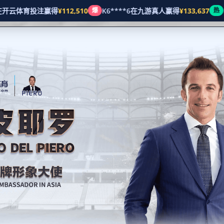
解读kaiyun备用网址
五大联赛
公
公司动态
首页
Our News