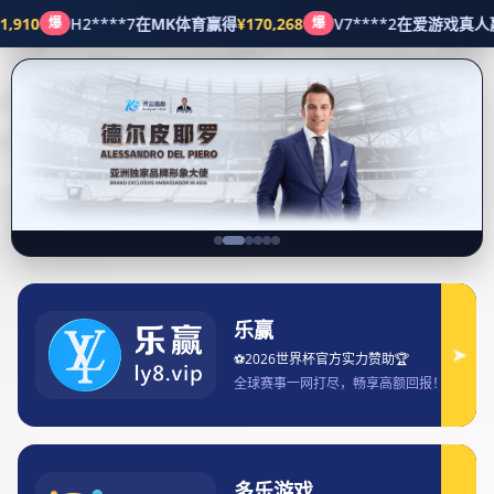
公司动态
首页
公司动态
八戒体育全面解析最新赛事资讯与专业运动训练指南
留言
First name