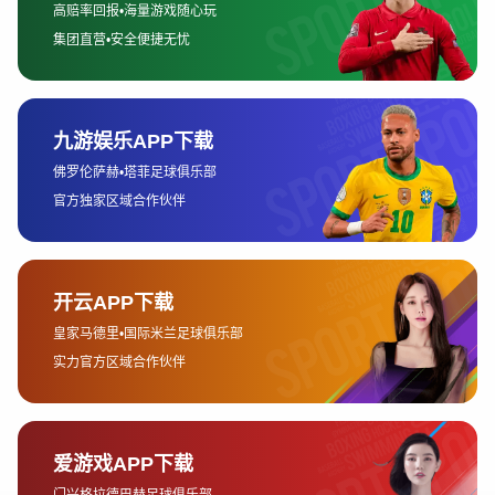
一、赛事资讯覆盖全面
八戒体育在赛事资讯领域拥有极强的整合能力，能够第一时间
汇聚全球范围内的重要体育赛事内容。无论是国际足球联赛、
NBA篮球赛事，还是网球、电竞等热门项目，平台都会及时发
布相关资讯，帮助用户快速掌握赛事动态。对于广大体育迷而
言，实时获取准确资讯已经成为观赛体验的重要组成部分，而
八戒体育正是在这一方面展现出了明显优势。
kaiyun会员中心
平台不仅关注比赛结果，还会对赛前阵容、球员状态以及战术
变化进行详细分析。很多用户在观看比赛之前，希望能够提前
了解双方实力对比以及可能出现的比赛走势。八戒体育通过专
业团队整理信息，并结合历史数据进行分析，让用户在赛前就
能够形成更加清晰的判断，从而提升观赛的专业性与趣味性。
除了主流赛事之外，八戒体育还十分重视小众体育项目的发
展。近年来，羽毛球、搏击、电竞等项目逐渐受到年轻群体喜
爱，而平台也不断扩展资讯范围，为更多体育爱好者提供丰富
内容。这样的布局不仅增强了平台的覆盖能力，也让用户能够