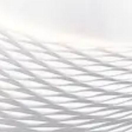
随着人工智能和大数据技术不断发展，八戒体育也在持续优化
分析模型。平台通过智能算法预测比赛走势，并结合专家意见
提供参考分析。这种科技与体育相结合的模式，不仅提升了赛
事解析的专业度，也让用户能够体验到更加智能化的体育服
务。
三、运动训练科学系统
除了赛事资讯服务之外，八戒体育在运动训练领域同样具备较
强实力。平台针对不同年龄与运动水平的用户，推出了多样化
训练课程。从基础体能提升到专项技能训练，用户都能够找到
适合自己的学习内容。这种科学化、系统化的训练模式，对于
大众健身和专业运动提升都具有重要意义。
对于初学者而言，科学训练能够有效避免运动损伤。很多人在
刚开始锻炼时，由于缺乏正确指导，容易出现动作错误或训练
过量的问题。八戒体育通过专业教练团队制作教学内容，帮助
用户掌握正确动作技巧，从而提高训练安全性与效果。
在专业训练方面，平台更加注重运动能力的全面提升。例如足
球训练不仅包含带球与射门技巧，还会结合耐力、速度以及协