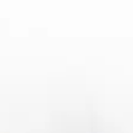
二、数据分析专业精准
现代体育已经进入数据化时代，专业的数据分析成为赛事解读
的重要基础。八戒体育通过整合海量比赛数据，对球队表现、
球员状态以及战术打法进行深度剖析，让用户能够从更加专业
的角度理解比赛。这种数据支持不仅增强了赛事解读的可信
度，也提升了用户对于比赛内容的认知深度。
在足球赛事分析中，平台会针对控球率、射门次数、传球成功
率等关键指标进行综合评估。通过这些数据，用户可以更加清
楚地了解比赛走势，而不仅仅停留在比分结果层面。例如，一
支球队虽然输掉比赛，但可能在整体数据上占据优势，这种深
层次信息能够帮助用户更全面地理解比赛本质。
篮球赛事同样离不开数据分析支持。八戒体育会结合球员得分
效率、防守能力以及球队配合情况，对比赛进行多维度解析。
很多篮球爱好者在观看比赛时，不再只关注明星球员得分，而
是更加注重整体战术体系，而平台的数据分析功能恰好满足了
这一需求。