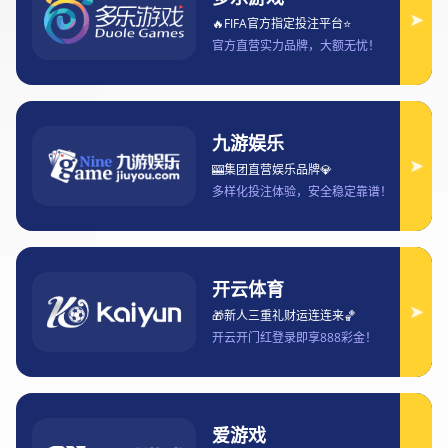
E-mail
Message
Send message