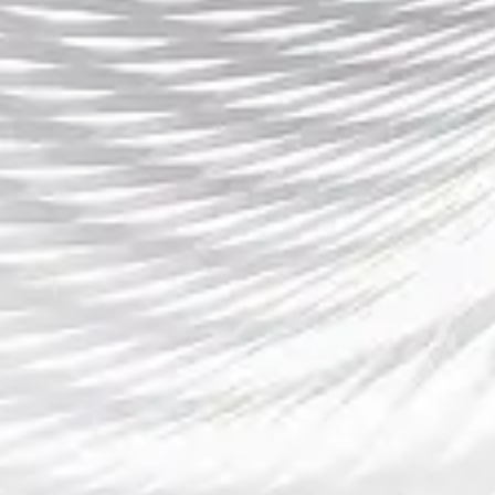
8博体育全新竞技体验平台打造多元化赛事精彩
球盟会体育全面解析最新赛事动态与球员表现趋