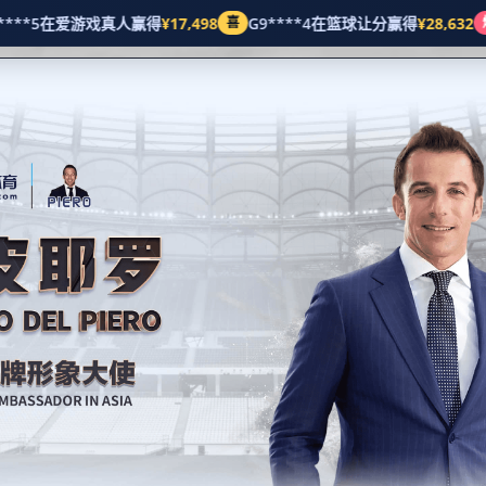
解读kaiyun备用网址
五大联赛
公
五大联赛
赛
YY体育深度追踪全球热门赛事与顶级球星动