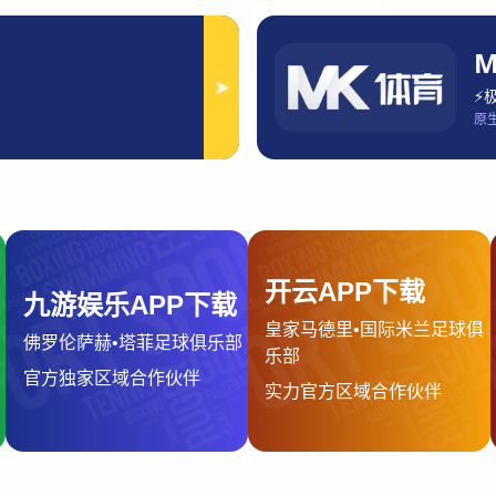
球赛事，从亚洲电竞比赛到国际田径锦标赛，平
意味着无论身处何地、关注哪项运动，都能够在
在足球领域，YY体育重点关注英超、西甲、德