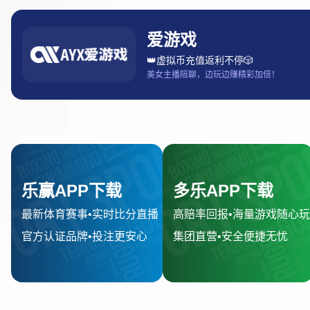
S
e
n
d
m
e
s
s
a
g
e
Send message