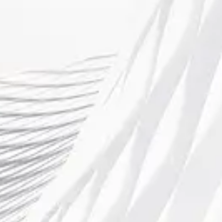
poli","SSC Napoli Italian football club"]）在高强
清晰看到球队在战术结构上的进化方向：更加灵活的阵型切
，使其在面对不同风格对手时具备更强适应性。
同时进一步提升防守稳定性，并合理利用轮换体系降低消
目标的潜力，整体走势值得期待。
前瞻比分预测与投注参考
深度解读预测研判版