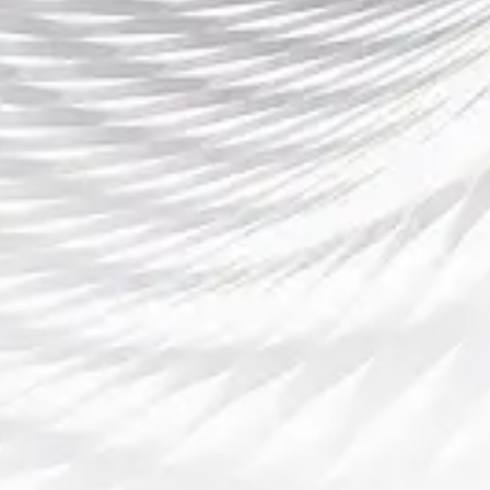
地址:
安顺市抬葛街347号