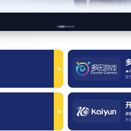
以那不勒斯德国杯首
与新赛季走势前瞻篇
本文以那不勒斯（entity["sports_team","Napol
假想对抗场景”（以entity["sports_league","DF
度为参照的模拟首发阵容）为分析核心，从战术
系统解析。文章首先梳理球队在高强度杯赛节奏
率与空间利用方式，并结合新赛季潜在竞争环境
可以看到那不勒斯在保持技术流传统的同时，正
求。全文旨在从战术微观到赛季宏观，构建一个
1、阵型结构解析
在模拟德国杯强度的对抗背景下，那不勒斯（entity["spor
football club"]）的首发阵型更倾向于4