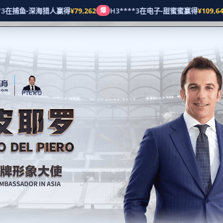
解读kaiyun备用网址
五大联赛
公
五大联赛
以那不勒斯德国杯首发阵容为核心解析球队战