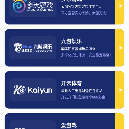
First name
E-mail
Message
Send message