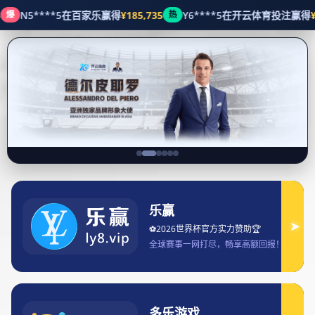
五大联赛
首页
五大联赛
厄瓜多尔VS荷兰让球推荐赛前分析与胜负走势深度解读预测研
判版
留言