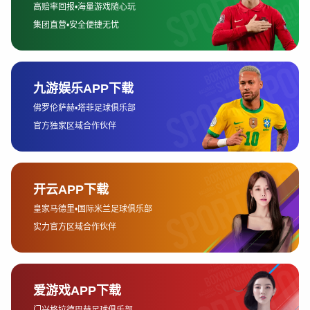
队"]近年来在欧洲赛场保持较高竞争力，阵容结构均衡，攻
防两端稳定性较强。球队在预选赛及友谊赛中展现出较高控球
能力与中场组织效率，尤其在面对中下游球队时，具备较强的
压制力与节奏掌控能力。
相较之下，entity["sports_team", "厄瓜多尔国家足球队"]
整体表现更依赖身体对抗与快速转换。球队在南美赛区比赛中
具备较强韧性，但面对欧洲高组织度球队时，往往在中场控制
方面处于劣势。不过其防守纪律性较好，失球率相对可控。
从近期状态曲线来看，荷兰队胜率更为稳定，进攻端多点开
花，而厄瓜多尔则呈现出胜负波动较大的特点。这种状态差
异，使得本场比赛在纸面实力层面更倾向于欧洲一方占优，但
实际比赛仍需结合节奏适配性判断。
二、战术风格对比
荷兰队延续传统的全攻全守理念升级版本，更强调中场控制与
边路推进结合，通过高位压迫快速夺回球权，并利用前场技术
型球员完成快速渗透。整体战术体系成熟，攻防转换效率较
高。