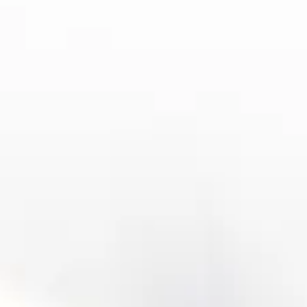
成有效反击。如果荷兰持续施压，比赛节奏将明显倾向一方。
三、历史交锋数据
从历史交锋记录来看，两队直接对话次数有限，但在世界杯层
面的同组表现具有一定参考价值。在类似对阵结构中，欧洲球
队整体胜率偏高，主要源于技术细腻度与比赛节奏控制能力。
在过往面对欧洲中上游球队时，厄瓜多尔国家队往往采取更为
保守的战术策略，强调防守完整性，尽量减少失误，从而延长
比赛悬念。但在高压之下，后防稳定性仍存在波动风险。
荷兰队在面对南美球队时，通常能够通过中场优势逐步掌控比
赛，并在下半场通过体能与阵容深度拉开差距。因此历史数据
整体倾向于荷兰占优，但并非绝对碾压。
四、盘口走势研判
从让球盘口逻辑来看，本场初盘普遍倾向于荷兰让步，体现出
市场对其整体实力与名气的认可。盘口设置通常反映机构对双
方差距的综合评估，荷兰在基础面上占据优势较为明显。